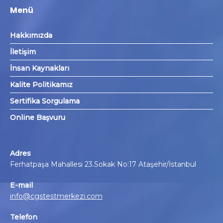
Menü
Hakkımızda
İletişim
İnsan Kaynakları
Kalite Politikamız
Sertifika Sorgulama
Online Başvuru
Adres
Ferhatpaşa Mahallesi 23.Sokak No:17 Ataşehir/İstanbul
E-mail
info@cgstestmerkezi.com
Telefon