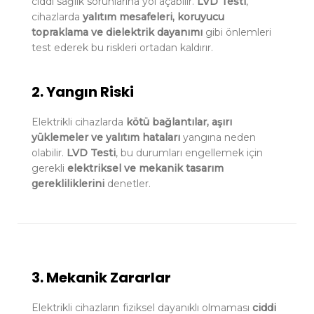
ciddi sağlık sorunlarına yol açabilir.
LVD Testi
,
cihazlarda
yalıtım mesafeleri, koruyucu
topraklama ve dielektrik dayanımı
gibi önlemleri
test ederek bu riskleri ortadan kaldırır.
2. Yangın Riski
Elektrikli cihazlarda
kötü bağlantılar, aşırı
yüklemeler ve yalıtım hataları
yangına neden
olabilir.
LVD Testi
, bu durumları engellemek için
gerekli
elektriksel ve mekanik tasarım
gerekliliklerini
denetler.
3. Mekanik Zararlar
Elektrikli cihazların fiziksel dayanıklı olmaması
ciddi