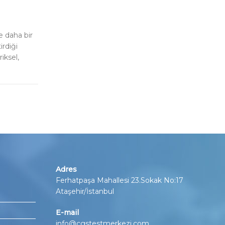
e daha bir
irdiği
iksel,
Adres
Ferhatpaşa Mahallesi 23.Sokak No:17
Ataşehir/İstanbul
E-mail
info@cgstestmerkezi.com