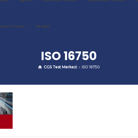
resel Testler
İletişim
ISO 16750
CGS Test Merkezi
ISO 16750