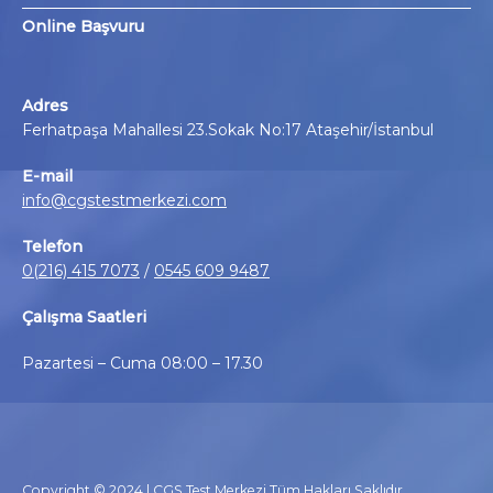
Online Başvuru
Adres
Ferhatpaşa Mahallesi 23.Sokak No:17 Ataşehir/İstanbul
E-mail
info@cgstestmerkezi.com
Telefon
0(216) 415 7073
/
0545 609 9487
Çalışma Saatleri
Pazartesi – Cuma 08:00 – 17.30
Copyright © 2024 | CGS Test Merkezi Tüm Hakları Saklıdır.