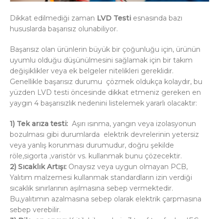
Dikkat edilmediği zaman
LVD Testi
esnasında bazı
hususlarda başarısız olunabiliyor.
Başarısız olan ürünlerin büyük bir çoğunluğu için, ürünün
uyumlu olduğu düşünülmesini sağlamak için bir takım
değişiklikler veya ek belgeler nitelikleri gereklidir.
Genellikle başarısız durumu çözmek oldukça kolaydır, bu
yüzden LVD testi öncesinde dikkat etmeniz gereken en
yaygın 4 başarısızlık nedenini listelemek yararlı olacaktır:
1) Tek arıza testi:
Aşırı ısınma, yangın veya izolasyonun
bozulması gibi durumlarda elektrik devrelerinin yetersiz
veya yanlış korunması durumudur, doğru şekilde
röle,sigorta ,varistör vs. kullanmak bunu çözecektir.
2) Sıcaklık Artışı:
Onaysız veya uygun olmayan PCB,
Yalıtım malzemesi kullanmak standardların izin verdiği
sıcaklık sınırlarının aşılmasına sebep vermektedir.
Bu,yalıtımın azalmasına sebep olarak elektrik çarpmasına
sebep verebilir.