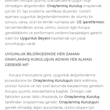
belirtilen Avrupa uyumlu standartlarına uygun olup
olmadığını değerlendirir.
Onaylanmış Kuruluş
onaylamak
için bir EC tipi inceleme sertifikası düzenler. Üretim
aşaması uygunluk değerlendirmesinin de olumlu bir
sonucu varsa, ürün bir kimlik numarası alır.
CE işaretlemesi
tamamlandıktan sonra, üretici, ürünün ilgili Avrupa
gerekliliklerini ve performans verilerini karşıladığını garanti
eden bir
Uygunluk Beyanı
hazırlamak için yasal
zorunluluğu vardır.
UYGUNLUK BİLDİRGESİNDE HER ZAMAN
ONAYLANMIŞ KURULUŞUN ADININ YER ALMASI
GEREKİR Mİ?
Avrupa mevzuatına göre, uygunluk değerlendirme
prosedürüne bir
Onaylanmış Kuruluşun
dahil edilmesi,
ürünün türüne ve her özel durumda karşılanması gereken
Avrupa uyumlu standartlarına bağlıdır. Örneğin, risk
faktörleri sunan tıbbi cihazlarda, bir
Onaylanmış Kuruluş
tarafından onaylanması gerekir.
Onaylanmış Kuruluşun
gerekli olmadığı diğer durumlarda, üretici istişare için