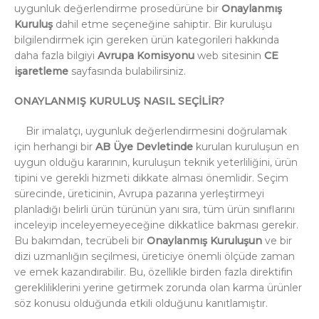
uygunluk değerlendirme prosedürüne bir
Onaylanmış
Kuruluş
dahil etme seçeneğine sahiptir. Bir kuruluşu
bilgilendirmek için gereken ürün kategorileri hakkında
daha fazla bilgiyi
Avrupa Komisyonu
web sitesinin
CE
işaretleme
sayfasında bulabilirsiniz.
ONAYLANMIŞ KURULUŞ NASIL SEÇİLİR?
Bir imalatçı, uygunluk değerlendirmesini doğrulamak
için herhangi bir
AB Üye Devletinde
kurulan kuruluşun en
uygun olduğu kararının, kuruluşun teknik yeterliliğini, ürün
tipini ve gerekli hizmeti dikkate alması önemlidir. Seçim
sürecinde, üreticinin, Avrupa pazarına yerleştirmeyi
planladığı belirli ürün türünün yanı sıra, tüm ürün sınıflarını
inceleyip inceleyemeyeceğine dikkatlice bakması gerekir.
Bu bakımdan, tecrübeli bir
Onaylanmış Kuruluşun
ve bir
dizi uzmanlığın seçilmesi, üreticiye önemli ölçüde zaman
ve emek kazandırabilir. Bu, özellikle birden fazla direktifin
gerekliliklerini yerine getirmek zorunda olan karma ürünler
söz konusu olduğunda etkili olduğunu kanıtlamıştır.