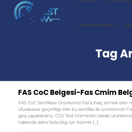
LVD Test Hizmetleri
Çev
Tag Ar
FAS CoC Belgesi-Fas Cmim Bel
FAS CoC Sertifikası Ürünlerinizi Fas’a ihraç etmek ister m
Uluslararası geçerliliği olan bu sertifika ile ürünleriniz
giriş yapabilirsiniz. CGS Test Hizmetleri olarak, ürünlerin
hakkında daha fazla bilgi için bizimle […]