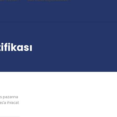
ifikası
as pazarına
as’a ihracat