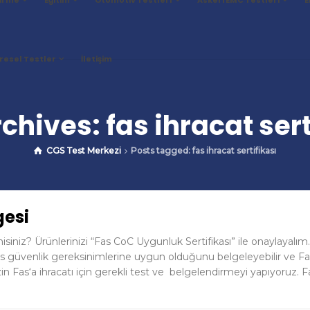
resel Testler
İletişim
chives: fas ihracat sert
CGS Test Merkezi
Posts tagged: fas ihracat sertifikası
gesi
isiniz? Ürünlerinizi “Fas CoC Uygunluk Sertifikası” ile onaylayalım.
in Fas güvenlik gereksinimlerine uygun olduğunu belgeleyebilir ve F
izin Fas‘a ihracatı için gerekli test ve belgelendirmeyi yapıyoruz. F