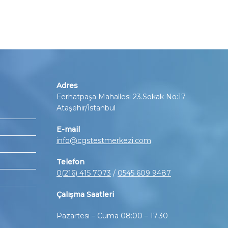
Adres
Ferhatpaşa Mahallesi 23.Sokak No:17
Ataşehir/İstanbul
E-mail
info@cgstestmerkezi.com
Telefon
0(216) 415 7073
/
0545 609 9487
Çalışma Saatleri
Pazartesi – Cuma 08:00 – 17.30