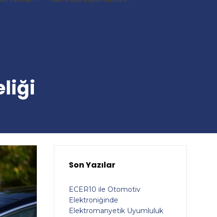
liği
Son Yazılar
ECER10 ile Otomotiv
Elektroniğinde
Elektromanyetik Uyumluluk