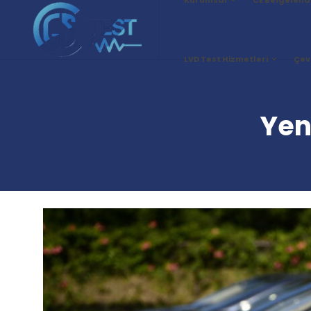
LVD Test Hizmetleri
Çev
Yen