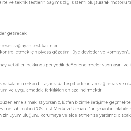
lite ve teknik testlerin bağımsızlığı sistemi oluşturarak motorlu taş
kler getirecek:
lmesini sağlayan test kaliteleri
kontrol etmek için piyasa gözetimi, üye devletler ve Komisyon’un
ay yetkilileri hakkında periyodik değerlendirmeler yapmasını ve i
 vakalarının erken bir aşamada tespit edilmesini sağlamak ve ulus
rum ve uygulamadaki farklılıkları en aza indirmektir.
l düzenleme almak istiyorsanız, lütfen bizimle iletişime geçmekt
eyime sahip olan CGS Test Merkezi Uzman Danışmanları, olabilec
nizin uyumluluğunu korumaya ve elde etmenize yardımcı olacakt