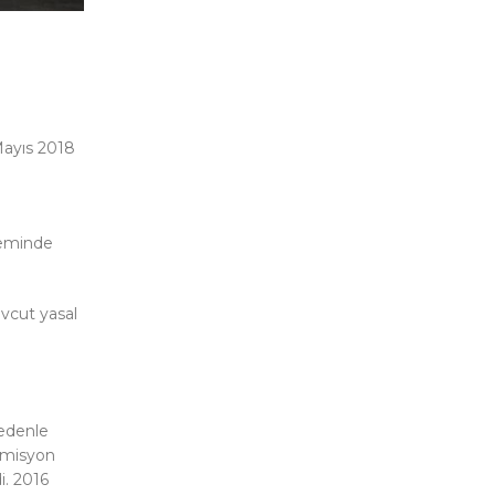
 Mayıs 2018
teminde
evcut yasal
nedenle
 emisyon
i. 2016