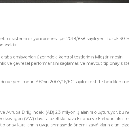
gözetimi sisteminin yenilenmesi için 2018/858 sayılı yeni Tüzük 30
nacaktır.
a emisyonları üzerindeki kontrol testlerinin iyileştirilmesini
nlik ve çevresel performansını sağlamak ve mevcut tip onay sis
du ve yeni metin AB’nin 2007/46/EC sayılı direktifte belirtilen m
 ve Avrupa Birliği’ndeki (AB) 2,3 milyon iş alanını oluşturuyor, bu 
olkswagen (VW) davası, özellikle hava kirletici ve karbondioksit
tip onay kurallarının uygulanmasında önemli zayıflıkların altını çizd