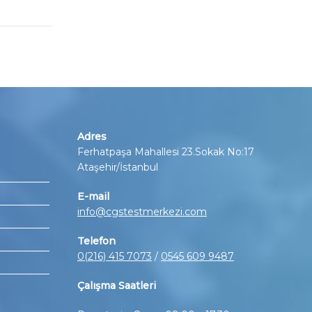
Adres
Ferhatpaşa Mahallesi 23.Sokak No:17
Ataşehir/İstanbul
E-mail
info@cgstestmerkezi.com
Telefon
0(216) 415 7073
/
0545 609 9487
Çalışma Saatleri