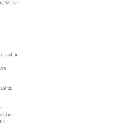
ıtlar için
 taşıtlar
cra
al tip
en
ek her
ır.