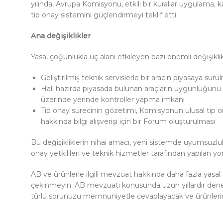
yılında, Avrupa Komisyonu, etkili bir kurallar uygulama, ka
tip onay sistemini güçlendirmeyi teklif etti.
Ana değişiklikler
Yasa, çoğunlukla üç alanı etkileyen bazı önemli değişikli
Geliştirilmiş teknik servislerle bir aracın piyasaya sürü
Hali hazırda piyasada bulunan araçların uygunluğunu 
üzerinde yerinde kontroller yapma imkanı
Tip onay sürecinin gözetimi, Komisyonun ulusal tip on
hakkında bilgi alışverişi için bir Forum oluşturulması
Bu değişikliklerin nihai amacı, yeni sistemde uyumsuzluk
onay yetkilileri ve teknik hizmetler tarafından yapılan yo
AB ve ürünlerle ilgili mevzuat hakkında daha fazla yasa
çekinmeyin. AB mevzuatı konusunda uzun yıllardır den
türlü sorunuzu memnuniyetle cevaplayacak ve ürünleri